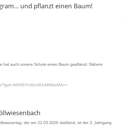
gram… und pflanzt einen Baum!
e hat auch unsere Schule einen Baum gepflanzt. Nähere
ehrde?igsh=MXN5Ym5hcWJvMWdoMA==
öllwiesenbach
twassertag, der am 22.03.2025 stattfand, ist der 3. Jahrgang