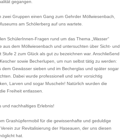
alität gegangen.
in zwei Gruppen einen Gang zum Gehrder Möllwiesenbach,
 Museums am Schölerberg auf uns wartete.
ielen SchülerInnen-Fragen rund um das Thema „Wasser“
 aus dem Möllwiesenbach und untersuchten über Sicht- und
it Stufe 2 zum Glück als gut zu bezeichnen war. Anschließend
 Kescher sowie Becherlupen, um nun selbst tätig zu werden:
aus dem Gewässer sieben und im Becherglas und später sogar
chten. Dabei wurde professionell und sehr vorsichtig
ken, Larven und sogar Muscheln! Natürlich wurden die
ie Freiheit entlassen.
s und nachhaltiges Erlebnis!
vom Grashüpfermobil für die gewissenhafte und geduldige
Verein zur Revitalisierung der Haseauen, der uns diesen
öglicht hat.